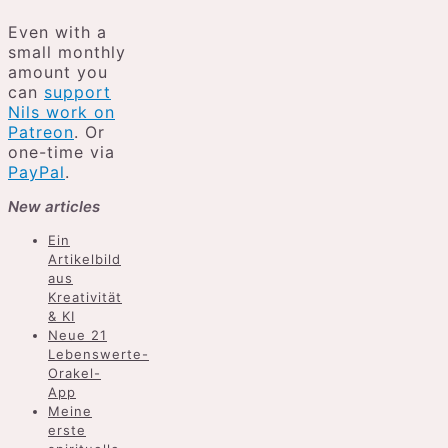
Even with a
small monthly
amount you
can
support
Nils work on
Patreon
. Or
one-time via
PayPal
.
New articles
Ein
Artikelbild
aus
Kreativität
& KI
Neue 21
Lebenswerte-
Orakel-
App
Meine
erste