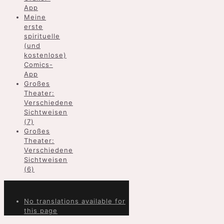
App
Meine
erste
spirituelle
(und
kostenlose)
Comics-
App
Großes
Theater:
Verschiedene
Sichtweisen
(7)
Großes
Theater:
Verschiedene
Sichtweisen
(6)
No translations available for
this page