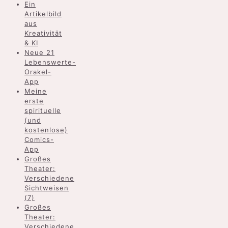
Ein
Artikelbild
aus
Kreativität
& KI
Neue 21
Lebenswerte-
Orakel-
App
Meine
erste
spirituelle
(und
kostenlose)
Comics-
App
Großes
Theater:
Verschiedene
Sichtweisen
(7)
Großes
Theater:
Verschiedene