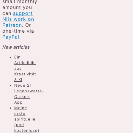
small monthly
amount you
can
support
Nils work on
Patreon
. Or
one-time via
PayPal
.
New articles
Ein
Artikelbild
aus
Kreativität
& KI
Neue 21
Lebenswerte-
Orakel-
App
Meine
erste
spirituelle
(und
kostenlose)