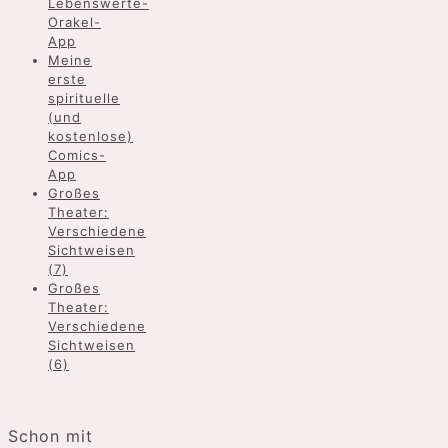
Lebenswerte-
Orakel-
App
Meine
erste
spirituelle
(und
kostenlose)
Comics-
App
Großes
Theater:
Verschiedene
Sichtweisen
(7)
Großes
Theater:
Verschiedene
Sichtweisen
(6)
Schon mit