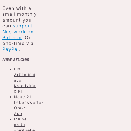
Even with a
small monthly
amount you
can
support
Nils work on
Patreon
. Or
one-time via
PayPal
.
New articles
Ein
Artikelbild
aus
Kreativität
& KI
Neue 21
Lebenswerte-
Orakel-
App
Meine
erste
spirituelle