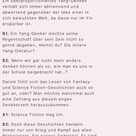
Ein überproportioniertes Yang-Denken
verhält sich immer abtrennend und
abwertend gegenüber der Idee einer in
sich bewussten Welt, da diese nur im Yin
erspürbar ist.
B1:
Ein Yang-Denker möchte seine
Regentschaft über sein Sein nicht so
gerne abgeben, meinst du? Die innere
Yang-Diktatur?
B2:
Wenn wir gar nicht mehr anders
denken können als so, wie man es uns in
der Schule beigebracht hat…?
Darum fühlt sich das Lesen von Fantasy-
und Science Fiction-Geschichten auch so
gut an, oder? Man möchte manchmal auch
eine Zeitlang aus diesem engen
Denkkorsett herauszukommen.
A1:
Science Fiction mag ich.
B2:
Doch diese Geschichten handeln
immer nur von Krieg und Kampf aus allen
Blickwinkeln. Ein ewiges Gemetzel. Es sind