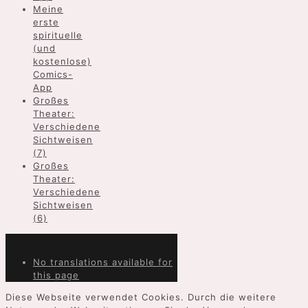
Meine
erste
spirituelle
(und
kostenlose)
Comics-
App
Großes
Theater:
Verschiedene
Sichtweisen
(7)
Großes
Theater:
Verschiedene
Sichtweisen
(6)
No translations available for
this page
Diese Webseite verwendet Cookies. Durch die weitere