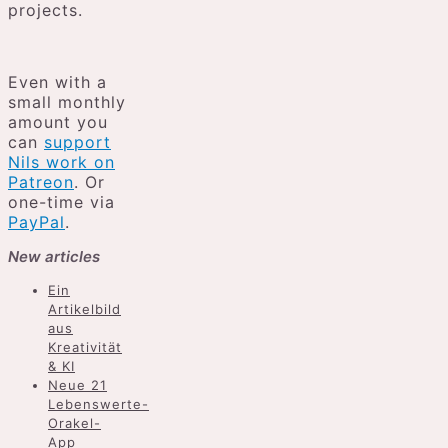
projects.
Even with a
small monthly
amount you
can
support
Nils work on
Patreon
. Or
one-time via
PayPal
.
New articles
Ein
Artikelbild
aus
Kreativität
& KI
Neue 21
Lebenswerte-
Orakel-
App