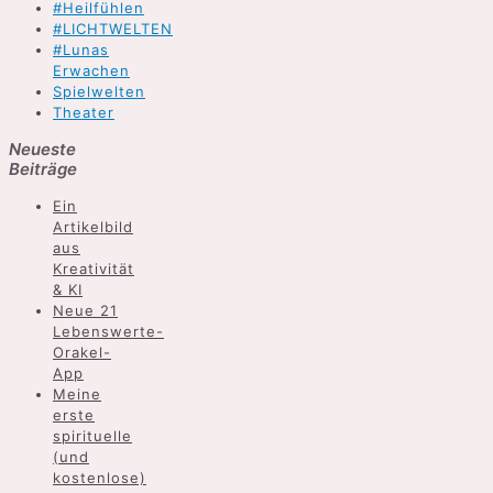
#Heilfühlen
#LICHTWELTEN
#Lunas
Erwachen
Spielwelten
Theater
Neueste
Beiträge
Ein
Artikelbild
aus
Kreativität
& KI
Neue 21
Lebenswerte-
Orakel-
App
Meine
erste
spirituelle
(und
kostenlose)